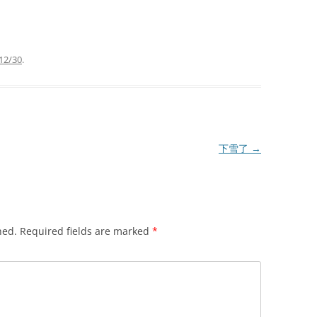
12/30
.
下雪了
→
hed.
Required fields are marked
*