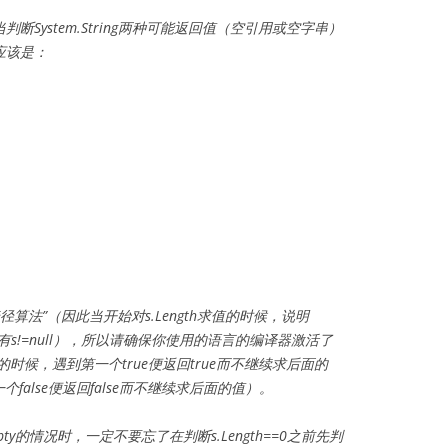
System.String两种可能返回值（空引用或空字串）
应该是：
算法”（因此当开始对s.Length求值的时候，说明
以一定有s!=null），所以请确保你使用的语言的编译器激活了
时候，遇到第一个true便返回true而不继续求后面的
false便返回false而不继续求后面的值）。
pty的情况时，一定不要忘了在判断s.Length==0之前先判