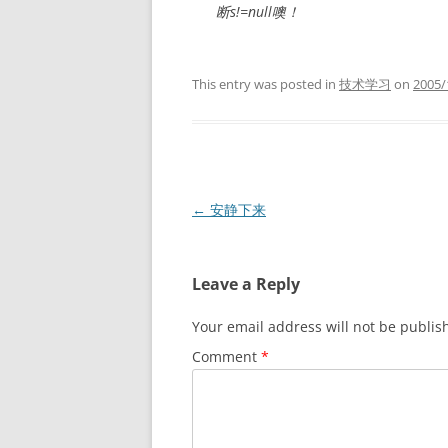
断s!=null噢！
This entry was posted in
技术学习
on
2005/
Post
←
安静下来
navigation
Leave a Reply
Your email address will not be publis
Comment
*