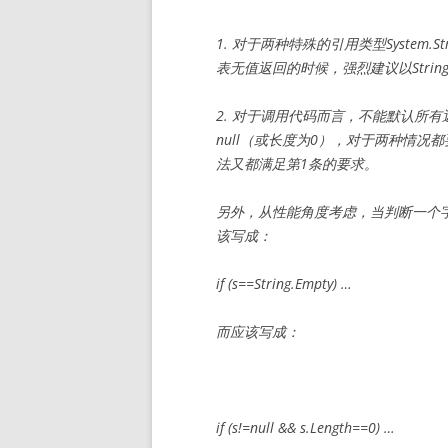
1. 对于两种特殊的引用类型System.St
表无值返回的时候，强烈建议以String.E
2. 对于调用代码而言，不能默认所有返回Sy
null（或长度为0），对于两种情
法又都满足第1条的要求。
另外，从性能角度考虑，当判断一个字串是
该写成：
if (s==String.Empty) …
而应该写成：
if (s!=null && s.Length==0) …