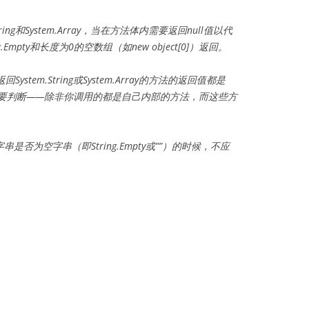
ring和System.Array，当在方法体内需要返回null值以代
mpty和长度为0的空数组（如new object[0]）返回。
stem.String或System.Array的方法的返回值都是
况都要判断——除非你调用的都是自己内部的方法，而这些方
否为空字串（即String.Empty或””）的时候，不应