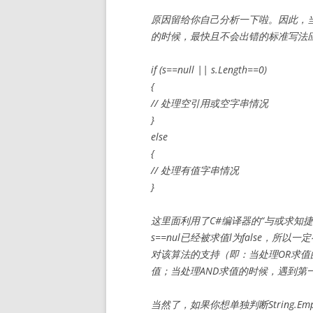
原因留给你自己分析一下啦。因此，当判断
的时候，最快且不会出错的标准写法
if (s==null || s.Length==0)
{
// 处理空引用或空字串情况
}
else
{
// 处理有值字串情况
}
这里面利用了C#编译器的“与或求知捷径
s==nul已经被求值l为false，所
对该算法的支持（即：当处理OR求值的
值；当处理AND求值的时候，遇到第一个
当然了，如果你想单独判断String.Em