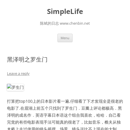
Skip
to
SimpleLife
content
陈斌的日志 www.chenbin.net
Menu
黑泽明之罗生门
Leave a reply
打算把top100上的日本影片看一遍,仔细看了下才发现全是很老的
电影了.在眉湖上前五个只找到了罗生门．豆瓣上评论都极高．黑
泽明的成名作．英语字幕日本语这个组合我喜欢，哈哈．自己看
完觉的有些电影表现手法可能真的很老了，比如音乐，樵夫从独
木桥上走过使用的镜头摇摆．场景，镜头远比不上现在的大制