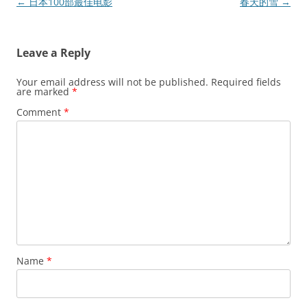
Post
←
日本100部最佳电影
春天的雪
→
navigation
Leave a Reply
Your email address will not be published.
Required fields
are marked
*
Comment
*
Name
*