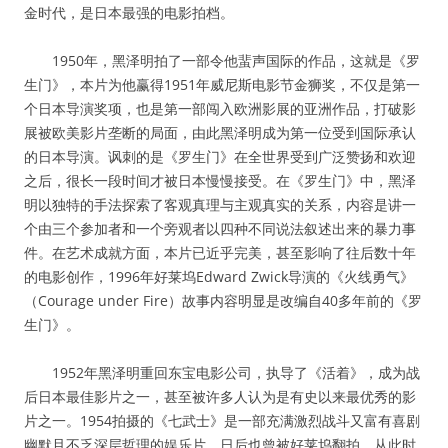
金时代，是日本最强的电影拍档。
1950年，黑泽明拍了一部令他蜚声国际的作品，这就是《罗
生门》，本片为他赢得1951年威尼斯电影节金狮奖，不仅是第一
个日本导演奖项，也是第一部闯入欧洲影展的亚洲作品，打破影
展被欧美影片垄断的局面，由此黑泽明成为第一位受到国际承认
的日本导演。讽刺的是《罗生门》在全世界受到广泛赞扬和欢迎
之后，很长一段时间才被日本慢慢接受。在《罗生门》中，黑泽
明以独特的手法探索了客观真理与主观真实的关系，内容是讲一
个由三个参加者和一个旁观者以四种不同说法叙述出来的暴力事
件。在艺术成就方面，本片已近乎完美，甚至影响了往后数十年
的电影创作，1996年好莱坞Edward Zwick导演的《火线勇气》
（Courage under Fire）故事内容明显是改编自40多年前的《罗
生门》。
1952年黑泽明重回东宝电影公司，执导了《活着》，成为战
后日本最佳影片之一，甚至被许多人认为是有史以来最优秀的影
片之一。1954拍摄的《七武士》是一部充满激烈战斗又富有喜剧
幽默且不乏深层哲理的娱乐片，日后也曾被好莱坞翻拍。从此时