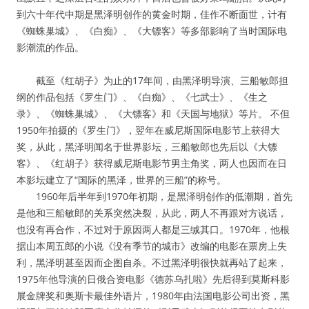
到六十年代中期是黑泽明创作的黄金时期，佳作不断面世，计有
《蜘蛛巢城》、《白痴》、《大镖客》等多部影响了当时国际电
影潮流的作品。
截至《红胡子》为止的17年间，由黑泽明导演、三船敏郎担
纲的作品包括《罗生门》、《白痴》、《七武士》、《生之
录》、《蜘蛛巢城》、《大镖客》和《天国与地狱》等片。 不但
1950年拍摄的《罗生门》，翌年在威尼斯国际电影节上获得大
奖，从此，黑泽明闻名于世界影坛，三船敏郎也先后以《大镖
客》、《红胡子》获得威尼斯电影节男主角奖，两人也因而在日
本影坛建立了“国际的黑泽，世界的三船”的称号。
1960年后半年到1970年初期，是黑泽明创作的低潮期，首先
是他和三船敏郎的关系突然决裂，从此，两人不再跟对方说话，
也没有再合作，不过对于原因两人都是三缄其口。1970年，他根
据山本周五郎的小说《没有季节的城市》改编的电影在票房上失
利，黑泽明甚至因而企图自杀。不过黑泽明很快就再站了起来，
1975年他导演的日俄合资电影《德苏乌扎啦》先后得到莫斯科影
展金牌奖和奥斯卡最佳外语片，1980年由法国电影公司出资，黑