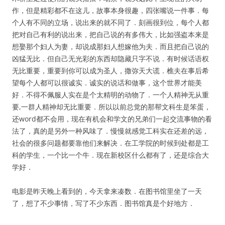
作，但是精彩都不在这儿，故事本身很趣，四张嘴说一件事．每
个人有不同的立场，说出来的就不同了．刻画很到位，每个人都
把对自己有利的说出来，把自己说的有多伟大，比如强盗本来是
想娶那个妇人为妻，却说成那妇人想嫁他为夫．而且把自己说的
凶猛无比．但自己无光彩的东西却隐藏只字不说．有时候话语权
无比重要，重要到你可以成为圣人，撒弥天大谎．樵夫在事后希
望每个人都可以很诚实．诚实的说话和做事，这个世界才能美
好．不得不佩服人实在是个太精明的动物了．一个人精神无从重
要,一群人精神却无比重要．所以以前总觉的那帮文科生是笨蛋，
还word都不会用，现在有机会和学文的兄弟们一起交流事物的看
法了，真的是另外一种风味了．慢慢就感觉工科实在还差的远，
社会的很多问题都要靠他们来解决．在工学院的时候到处都是工
科的学生，一个比一个牛．现在新校区什么都有了，还是综合大
学好．
电影是昨天晚上看到的，今天拿来凑数．在图书馆里坐了一天
了，想了不少事情，写了不少东西．图书馆真是个好地方．