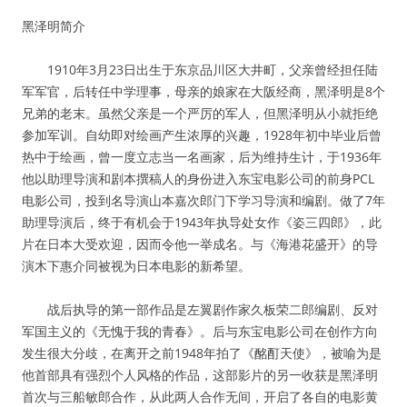
黑泽明简介
1910年3月23日出生于东京品川区大井町，父亲曾经担任陆
军军官，后转任中学理事，母亲的娘家在大阪经商，黑泽明是8个
兄弟的老末。虽然父亲是一个严厉的军人，但黑泽明从小就拒绝
参加军训。自幼即对绘画产生浓厚的兴趣，1928年初中毕业后曾
热中于绘画，曾一度立志当一名画家，后为维持生计，于1936年
他以助理导演和剧本撰稿人的身份进入东宝电影公司的前身PCL
电影公司，投到名导演山本嘉次郎门下学习导演和编剧。做了7年
助理导演后，终于有机会于1943年执导处女作《姿三四郎》，此
片在日本大受欢迎，因而令他一举成名。与《海港花盛开》的导
演木下惠介同被视为日本电影的新希望。
战后执导的第一部作品是左翼剧作家久板荣二郎编剧、反对
军国主义的《无愧于我的青春》。后与东宝电影公司在创作方向
发生很大分歧，在离开之前1948年拍了《酩酊天使》，被喻为是
他首部具有强烈个人风格的作品，这部影片的另一收获是黑泽明
首次与三船敏郎合作，从此两人合作无间，开启了各自的电影黄