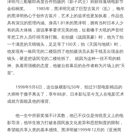
泽明与三船敏郎再度合作拍摄的《影子武士》则获得戛纳电影节
金棕榈奖。 1985年，黑泽明完成了巨型古装片《乱》。晚年
的黑泽明热心于创作古装片，艺术上的追求也更加执着，作品也
具有深沉的哲理内涵。身高1.81米的黑泽明，拥有当时日本人少
有的高大体格，据说事事要求完美的他，扯着嗓子大吼的声音经
常把工作人员吓得浑身打颤。在拍摄《战国英豪》时，他为了拍
一个满意的天晴镜头，足足等了100天；拍《天国与地狱》时，
他发现有一栋民宅的二楼阻挡了他拍摄演员从新干线丢出现金的
镜头，硬是把该民宅的二楼给拆了。 就因为这种一丝不苟的精
神、执着而强横的态度，他被台前幕后的合作者称为片场上的“天
皇”。
1998年9月6日，这位纵横影坛50年、拍过31部电影精品的
大师终于撒手离去了，享年88岁。日本影坛至今无人在电影艺术
成就方面能及他的项背。
他一生中所获奖项不计其数，他已不仅仅是传统意义上的电
影导演，他毕生致力打破各国民族文化差异和思想制度的限制，
希望能共享人类的基本感情。黑泽明被1999年12月的《亚洲周