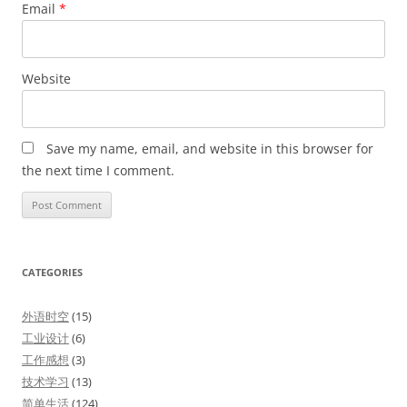
Email
*
Website
Save my name, email, and website in this browser for
the next time I comment.
CATEGORIES
外语时空
(15)
工业设计
(6)
工作感想
(3)
技术学习
(13)
简单生活
(124)