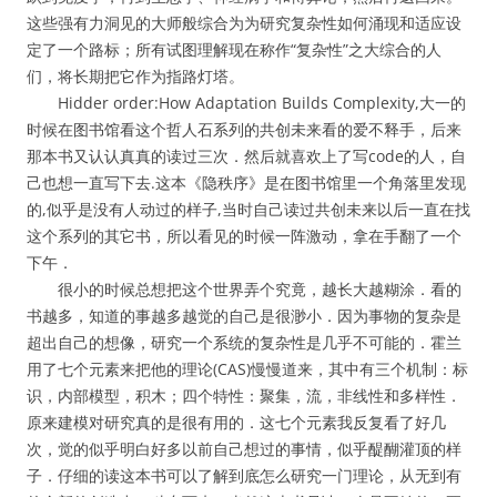
这些强有力洞见的大师般综合为为研究复杂性如何涌现和适应设
定了一个路标；所有试图理解现在称作“复杂性”之大综合的人
们，将长期把它作为指路灯塔。
Hidder order:How Adaptation Builds Complexity,大一的
时候在图书馆看这个哲人石系列的共创未来看的爱不释手，后来
那本书又认认真真的读过三次．然后就喜欢上了写code的人，自
己也想一直写下去.这本《隐秩序》是在图书馆里一个角落里发现
的,似乎是没有人动过的样子,当时自己读过共创未来以后一直在找
这个系列的其它书，所以看见的时候一阵激动，拿在手翻了一个
下午．
很小的时候总想把这个世界弄个究竟，越长大越糊涂．看的
书越多，知道的事越多越觉的自己是很渺小．因为事物的复杂是
超出自己的想像，研究一个系统的复杂性是几乎不可能的．霍兰
用了七个元素来把他的理论(CAS)慢慢道来，其中有三个机制：标
识，内部模型，积木；四个特性：聚集，流，非线性和多样性．
原来建模对研究真的是很有用的．这七个元素我反复看了好几
次，觉的似乎明白好多以前自己想过的事情，似乎醍醐灌顶的样
子．仔细的读这本书可以了解到底怎么研究一门理论，从无到有