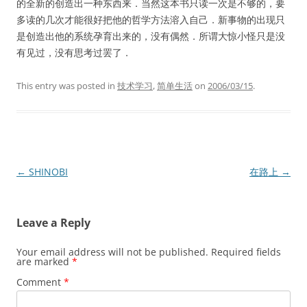
的全新的创造出一种东西来．当然这本书只读一次是不够的，要
多读的几次才能很好把他的哲学方法溶入自己．新事物的出现只
是创造出他的系统孕育出来的，没有偶然．所谓大惊小怪只是没
有见过，没有思考过罢了．
This entry was posted in
技术学习
,
简单生活
on
2006/03/15
.
Post
←
SHINOBI
在路上
→
navigation
Leave a Reply
Your email address will not be published.
Required fields
are marked
*
Comment
*