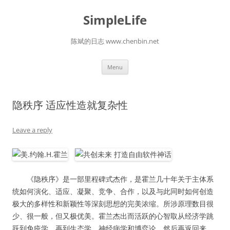
Skip
to
SimpleLife
content
陈斌的日志 www.chenbin.net
Menu
隐秩序 适应性造就复杂性
Leave a reply
《隐秩序》是一部里程碑式杰作，是霍兰几十年关于主体系
统如何演化、适应、凝聚、竞争、合作，以及与此同时如何创造
极大的多样性和新颖性等深刻思想的完美浓缩。所涉原理数目很
少、很一般，但又极优美。霍兰杰出而活跃的心智取从经济学跳
跃到免疫学，再到生态学、神经病学和博弈论，然后再返回来。