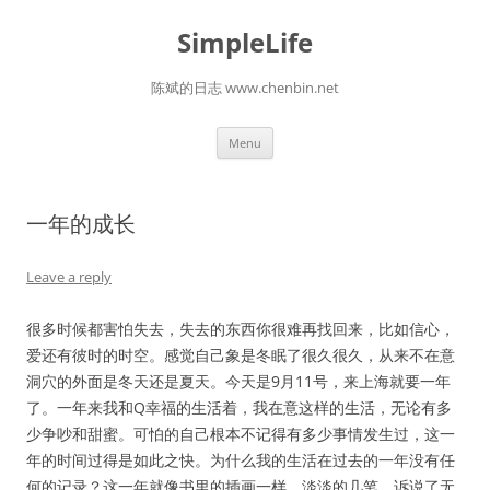
Skip
to
SimpleLife
content
陈斌的日志 www.chenbin.net
Menu
一年的成长
Leave a reply
很多时候都害怕失去，失去的东西你很难再找回来，比如信心，
爱还有彼时的时空。感觉自己象是冬眠了很久很久，从来不在意
洞穴的外面是冬天还是夏天。今天是9月11号，来上海就要一年
了。一年来我和Q幸福的生活着，我在意这样的生活，无论有多
少争吵和甜蜜。可怕的自己根本不记得有多少事情发生过，这一
年的时间过得是如此之快。为什么我的生活在过去的一年没有任
何的记录？这一年就像书里的插画一样，淡淡的几笔，诉说了无